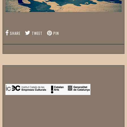
SHARE
TWEET
PIN