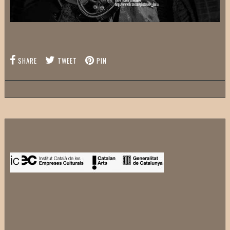
SHARE
TWEET
PIN