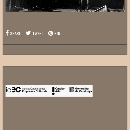
SHARE
TWEET
PIN