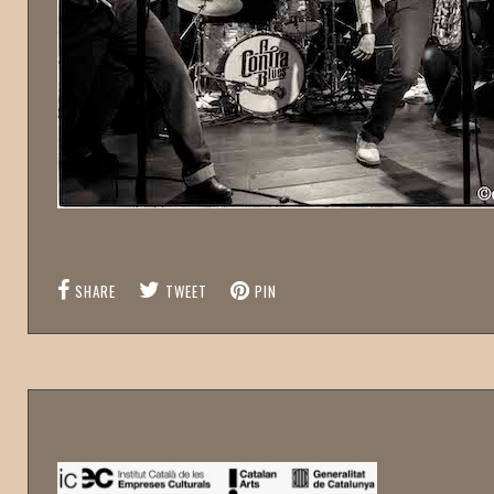
SHARE
TWEET
PIN