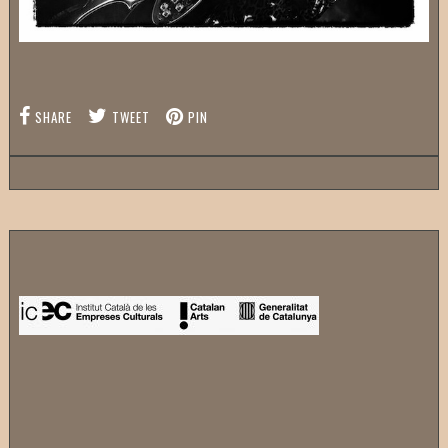
SHARE
TWEET
PIN