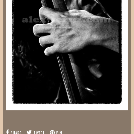
SHARE
TWEET
PIN