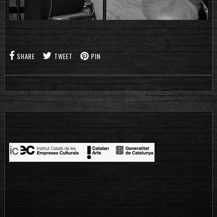
SHARE
TWEET
PIN