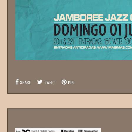
SHARE
TWEET
PIN