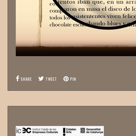
SHARE
TWEET
PIN