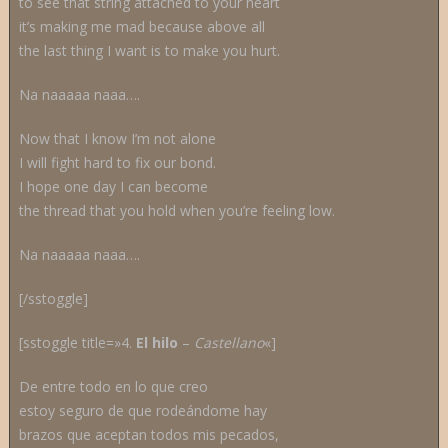
to see that string attached to your heart
it’s making me mad because above all
the last thing I want is to make you hurt.
Na naaaaa naaa….
Now that I know I’m not alone
I will fight hard to fix our bond.
I hope one day I can become
the thread that you hold when you’re feeling low.
Na naaaaa naaa….
[/sstoggle]
[sstoggle title=»4.
El hilo
–
C
astellano
«]
De entre todo en lo que creo
estoy seguro de que rodeándome hay
brazos que aceptan todos mis pecados,