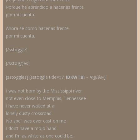
Porque he aprendido a hacerlas frente
por mi cuenta.
Ahora sé como hacerlas frente
por mi cuenta.
[/sstoggle]
[/sstoggles]
[sstoggles] [sstoggle title=»7.
IDKWTBI
– Inglés
«]
I was not born by the Mississippi river
not even close to Memphis, Tennessee
I have never waited at a
lonely dusty crossroad
No spell was ever cast on me
I don’t have a mojo hand
and I’m as white as one could be.