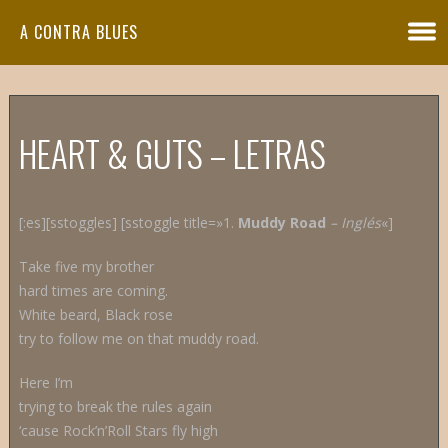
A CONTRA BLUES
HEART & GUTS – LETRAS
[:es][sstoggles] [sstoggle title=»1.
Muddy Road
– Inglés
«]
Take five my brother
hard times are coming.
White beard, Black rose
try to follow me on that muddy road.
Here I’m
trying to break the rules again
‘cause Rock’n’Roll Stars fly high