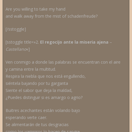
Are you willing to take my hand
and walk away from the mist of schadenfreude?
[/sstoggle]
[sstoggle title=»2.
El regocijo ante la miseria ajena
–
C
astellano
«]
Ven conmigo a donde las palabras se encuentran con el aire
y camina entre la multitud.
Respira la niebla que nos está engullendo,
siéntela bajando por tu garganta
Siente el sabor que deja la maldad,
¿Puedes distinguir si es amargo o agrio?
Buitres acechantes están volando bajo
esperando verte caer.
Se alimentarán de tus desgracias
como los vampiros lo hacen de sangre.