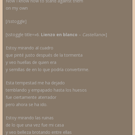
Now I know how to stand against them
on my own
[/sstoggle]
[sstoggle title=»6.
Lienzo en blanco
–
C
astellano
«]
Estoy mirando al cuadro
que pinté justo después de la tormenta
y veo huellas de quien era
y semillas de en lo que podría convertirme.
Esta tempestad me ha dejado
temblando y empapado hasta los huesos
fue ciertamente aterrador
pero ahora se ha ido.
Estoy mirando las ruinas
de lo que una vez fue mi casa
y veo belleza brotando entre ellas