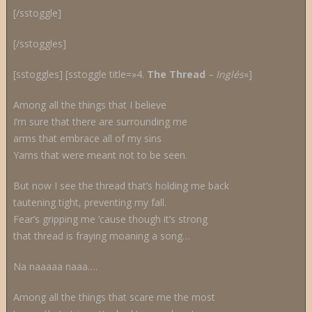
[/sstoggle]
[/sstoggles]
[sstoggles] [sstoggle title=»4.
The Thread
– Inglés
«]
Among all the things that I believe
I’m sure that there are surrounding me
arms that embrace all of my sins
Yarns that were meant not to be seen.
But now I see the thread that’s holding me back
tautening tight, preventing my fall.
Fear’s gripping me ‘cause though it’s strong
that thread is fraying moaning a song…
Na naaaaa naaa….
Among all the things that scare me the most