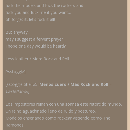
fuck the models and fuck the rockers and
fuck you and fuck me if you want…
oh forget it, let’s fuck it all!
But anyway,
may I suggest a fervent prayer
I hope one day would be heard?
Less leather / More Rock and Roll
[/sstoggle]
[sstoggle title=»5.
Menos cuero / Más Rock and Roll
–
C
astellano
«]
Los impostores reinan con una sonrisa este retorcido mundo.
Un reino aguachinado lleno de ruido y postureo.
Modelos enseñando como rockear vistiendo como The
Ramones