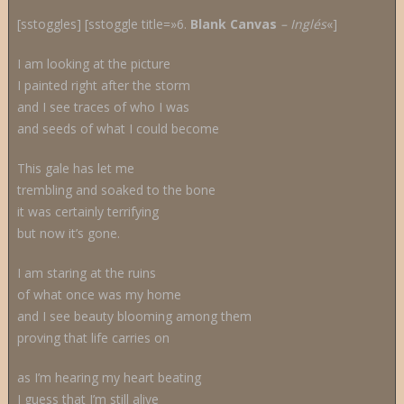
[sstoggles] [sstoggle title=»6.
Blank Canvas
– Inglés
«]
I am looking at the picture
I painted right after the storm
and I see traces of who I was
and seeds of what I could become
This gale has let me
trembling and soaked to the bone
it was certainly terrifying
but now it’s gone.
I am staring at the ruins
of what once was my home
and I see beauty blooming among them
proving that life carries on
as I’m hearing my heart beating
I guess that I’m still alive