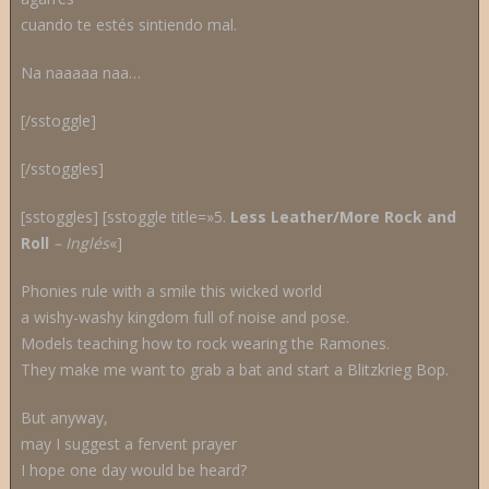
cuando te estés sintiendo mal.
Na naaaaa naa…
[/sstoggle]
[/sstoggles]
[sstoggles] [sstoggle title=»5.
Less Leather/More Rock and
Roll
– Inglés
«]
Phonies rule with a smile this wicked world
a wishy-washy kingdom full of noise and pose.
Models teaching how to rock wearing the Ramones.
They make me want to grab a bat and start a Blitzkrieg Bop.
But anyway,
may I suggest a fervent prayer
I hope one day would be heard?