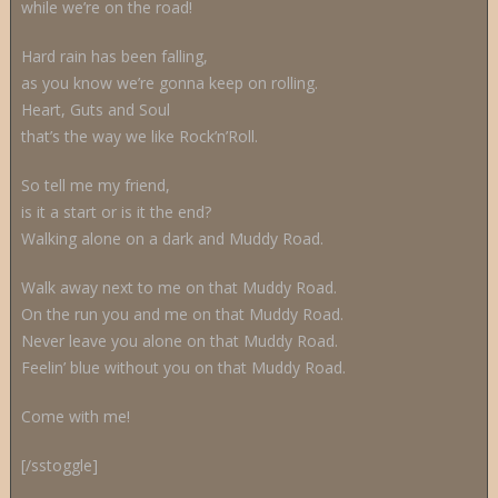
while we’re on the road!
Hard rain has been falling,
as you know we’re gonna keep on rolling.
Heart, Guts and Soul
that’s the way we like Rock’n’Roll.
So tell me my friend,
is it a start or is it the end?
Walking alone on a dark and Muddy Road.
Walk away next to me on that Muddy Road.
On the run you and me on that Muddy Road.
Never leave you alone on that Muddy Road.
Feelin’ blue without you on that Muddy Road.
Come with me!
[/sstoggle]