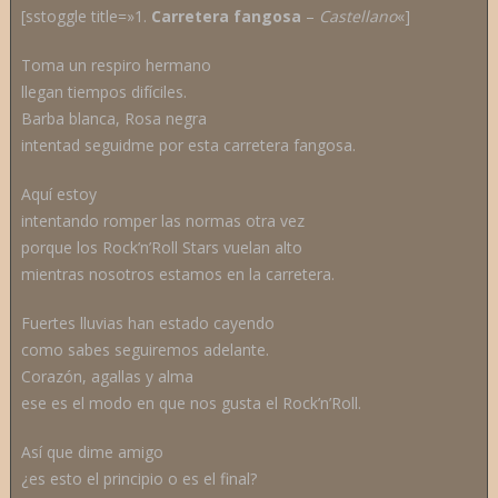
[sstoggle title=»1.
Carretera fangosa
–
C
astellano
«]
Toma un respiro hermano
llegan tiempos difíciles.
Barba blanca, Rosa negra
intentad seguidme por esta carretera fangosa.
Aquí estoy
intentando romper las normas otra vez
porque los Rock’n’Roll Stars vuelan alto
mientras nosotros estamos en la carretera.
Fuertes lluvias han estado cayendo
como sabes seguiremos adelante.
Corazón, agallas y alma
ese es el modo en que nos gusta el Rock’n’Roll.
Así que dime amigo
¿es esto el principio o es el final?