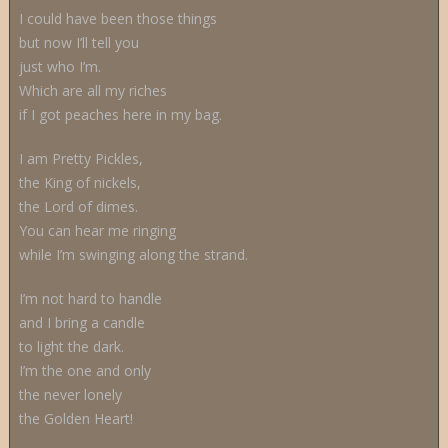
I could have been those things
but now I’ll tell you
just who I’m.
Which are all my riches
if I got peaches here in my bag.
I am Pretty Pickles,
the King of nickels,
the Lord of dimes.
You can hear me ringing
while I’m swinging along the strand.
I’m not hard to handle
and I bring a candle
to light the dark.
I’m the one and only
the never lonely
the Golden Heart!